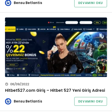
Bensu Betlantis
DEVAMINI OKU
06/09/2022
Hitbet527.com Giriş – Hitbet 527 Yeni Giriş Adresi
Bensu Betlantis
DEVAMINI OKU