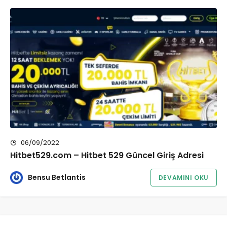
06/09/2022
Hitbet529.com – Hitbet 529 Güncel Giriş Adresi
Bensu Betlantis
DEVAMINI OKU