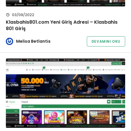
03/09/2022
Klasbahis801.com Yeni Giriş Adresi – Klasbahis
801 Giriş
Melisa Betlantis
DEVAMINI OKU