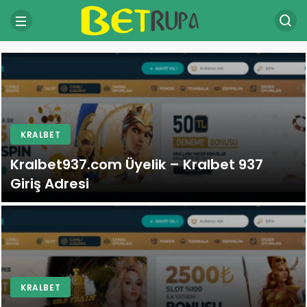
KRALBET
Kralbet937.com Üyelik – Kralbet 937
Giriş Adresi
KRALBET