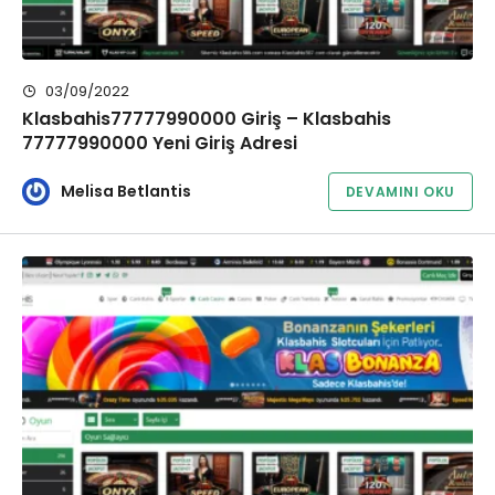
03/09/2022
Klasbahis77777990000 Giriş – Klasbahis
77777990000 Yeni Giriş Adresi
Melisa Betlantis
DEVAMINI OKU