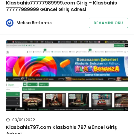
Klasbahis77777989999.com Giriş – Klasbahis
77777989999 Güncel Giriş Adresi
Melisa Betlantis
DEVAMINI OKU
03/09/2022
Klasbahis797.com Klasbahis 797 Güncel Giriş
Adresi