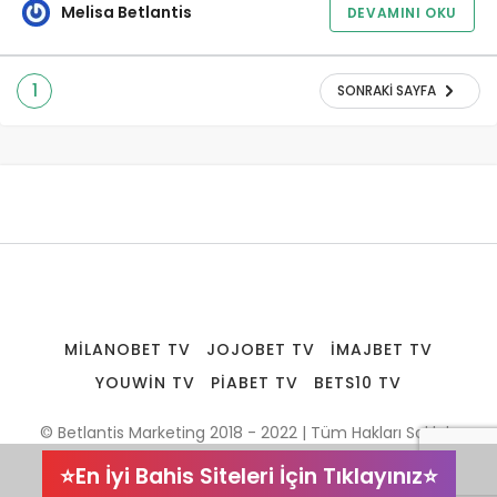
Melisa Betlantis
DEVAMINI OKU
1
SONRAKI SAYFA
MILANOBET TV
JOJOBET TV
İMAJBET TV
YOUWIN TV
PIABET TV
BETS10 TV
© Betlantis Marketing 2018 - 2022 | Tüm Hakları Saklıdır
⭐En İyi Bahis Siteleri İçin Tıklayınız⭐