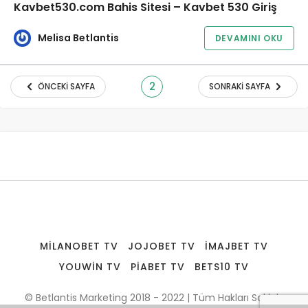
Kavbet530.com Bahis Sitesi – Kavbet 530 Giriş
Melisa Betlantis
DEVAMINI OKU
2
ÖNCEKI SAYFA
SONRAKI SAYFA
MILANOBET TV
JOJOBET TV
İMAJBET TV
YOUWIN TV
PIABET TV
BETS10 TV
© Betlantis Marketing 2018 - 2022 | Tüm Hakları Saklıdır