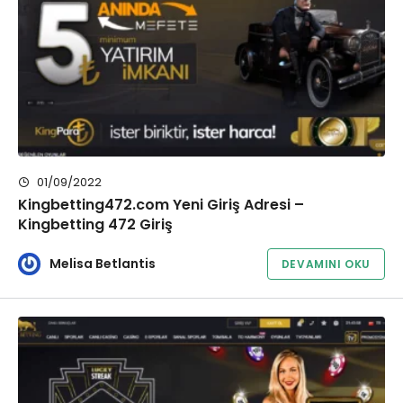
01/09/2022
Kingbetting472.com Yeni Giriş Adresi –
Kingbetting 472 Giriş
Melisa Betlantis
DEVAMINI OKU