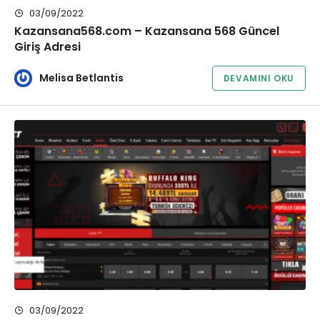
03/09/2022
Kazansana568.com – Kazansana 568 Güncel
Giriş Adresi
Melisa Betlantis
DEVAMINI OKU
03/09/2022