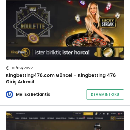
01/09/2022
Kingbetting476.com Güncel – Kingbetting 476
Giriş Adresil
Melisa Betlantis
DEVAMINI OKU