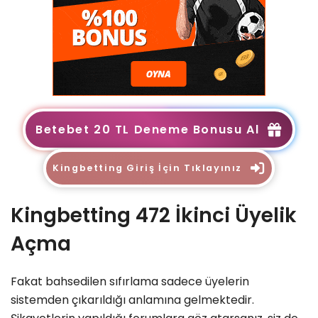
Betebet 20 TL Deneme Bonusu Al
Kingbetting Giriş İçin Tıklayınız
Kingbetting 472 İkinci Üyelik
Açma
Fakat bahsedilen sıfırlama sadece üyelerin
sistemden çıkarıldığı anlamına gelmektedir.