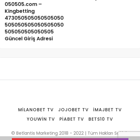
050505.com –
Kingbetting
473050505050505050
505050505050505050
505050505050505
Güncel Giriş Adresi
MILANOBET TV
JOJOBET TV
İMAJBET TV
YOUWIN TV
PIABET TV
BETS10 TV
© Betlantis Marketing 2018 - 2022 | Tüm Hakları Saklıdır