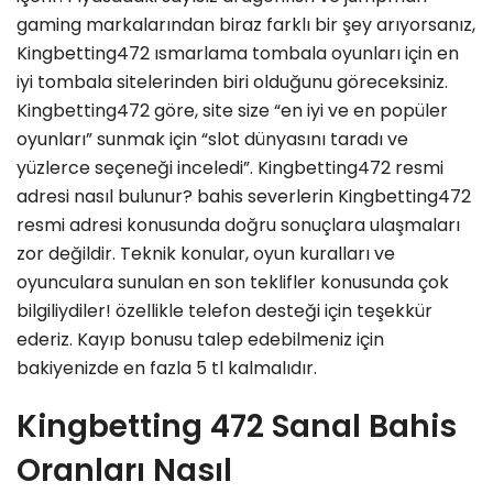
gaming markalarından biraz farklı bir şey arıyorsanız,
Kingbetting472 ısmarlama tombala oyunları için en
iyi tombala sitelerinden biri olduğunu göreceksiniz.
Kingbetting472 göre, site size “en iyi ve en popüler
oyunları” sunmak için “slot dünyasını taradı ve
yüzlerce seçeneği inceledi”. Kingbetting472 resmi
adresi nasıl bulunur? bahis severlerin Kingbetting472
resmi adresi konusunda doğru sonuçlara ulaşmaları
zor değildir. Teknik konular, oyun kuralları ve
oyunculara sunulan en son teklifler konusunda çok
bilgiliydiler! özellikle telefon desteği için teşekkür
ederiz. Kayıp bonusu talep edebilmeniz için
bakiyenizde en fazla 5 tl kalmalıdır.
Kingbetting 472 Sanal Bahis
Oranları Nasıl