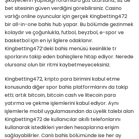
Şikayetlerin yapıldığı forumlara göz atarsanız, siz de
bet sitesinin güven verdiğini görebilirsiniz. Casino
varlığı online oyuncular için gerçek Kingbetting472
bir all-in-one bahis hub yapar. Bu bölümde gezinmek
kolaydır ve çoğunlukla, futbol, beyzbol, e-spor ve
basketbol için en iyi liglere odaklanır.
Kingbetting472’deki bahis menüsü kesinlikle tr
sporlarını takip eden bahisçilere hitap ediyor. Nerede
olursanız olun bir ritmi kaybetmeyeceksiniz.
Kingbetting472, kripto para birimini kabul etme
konusunda diğer spor bahis platformlarını da takip
etti; artık bitcoin, bitcoin cash ve litecoin para
yatırma ve çekme işlemlerini kabul ediyor. Aynı
işlemlerle mobil uygulamasından da üyelik talebi alan
Kingbetting472 de kullanıcılar akıllı telefonlarını
kullanarak istedikleri yerden hesaplarına erişim
sağlayabilirler. Canlı bahis bölümünde ise her ay