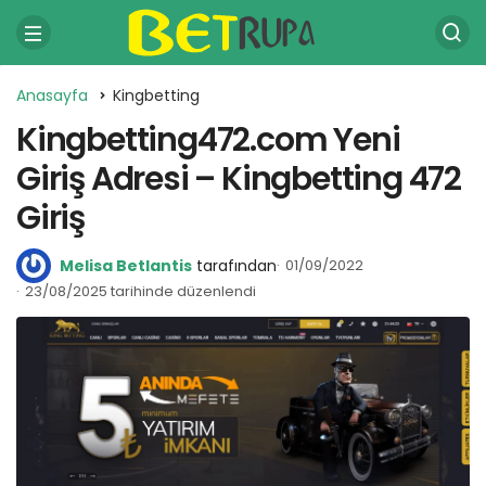
Anasayfa
Kingbetting
Kingbetting472.com Yeni
Giriş Adresi – Kingbetting 472
Giriş
Melisa Betlantis
tarafından
01/09/2022
23/08/2025 tarihinde düzenlendi