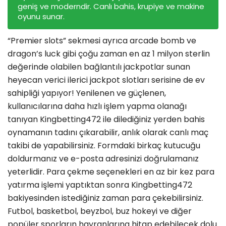
geniş ve moderndir. Canlı bahis, krupiye ve makine
oyunu sunar.
“Premier slots” sekmesi ayrıca arcade bomb ve
dragon’s luck gibi çoğu zaman en az 1 milyon sterlin
değerinde olabilen bağlantılı jackpotlar sunan
heyecan verici ilerici jackpot slotları serisine de ev
sahipliği yapıyor! Yenilenen ve güçlenen,
kullanıcılarına daha hızlı işlem yapma olanağı
tanıyan Kingbetting472 ile dilediğiniz yerden bahis
oynamanın tadını çıkarabilir, anlık olarak canlı maç
takibi de yapabilirsiniz. Formdaki birkaç kutucuğu
doldurmanız ve e-posta adresinizi doğrulamanız
yeterlidir. Para çekme seçenekleri en az bir kez para
yatırma işlemi yaptıktan sonra Kingbetting472
bakiyesinden istediğiniz zaman para çekebilirsiniz.
Futbol, ​​​​basketbol, ​​​​beyzbol, buz hokeyi ve diğer
popüler sporların hayranlarına hitap edebilecek dolu