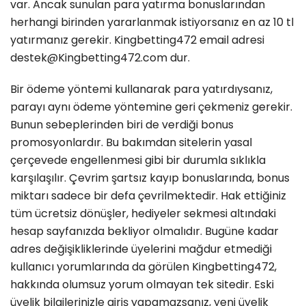
var. Ancak sunulan para yatırma bonuslarından
herhangi birinden yararlanmak istiyorsanız en az 10 tl
yatırmanız gerekir. Kingbetting472 email adresi
destek@Kingbetting472.com
dur.
Bir ödeme yöntemi kullanarak para yatırdıysanız,
parayı aynı ödeme yöntemine geri çekmeniz gerekir.
Bunun sebeplerinden biri de verdiği bonus
promosyonlardır. Bu bakımdan sitelerin yasal
çerçevede engellenmesi gibi bir durumla sıklıkla
karşılaşılır. Çevrim şartsız kayıp bonuslarında, bonus
miktarı sadece bir defa çevrilmektedir. Hak ettiğiniz
tüm ücretsiz dönüşler, hediyeler sekmesi altındaki
hesap sayfanızda bekliyor olmalıdır. Bugüne kadar
adres değişikliklerinde üyelerini mağdur etmediği
kullanıcı yorumlarında da görülen Kingbetting472,
hakkında olumsuz yorum olmayan tek sitedir. Eski
üyelik bilgilerinizle giriş yapamazsanız, yeni üyelik