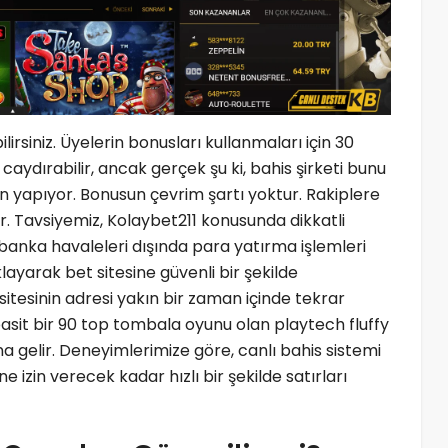
irsiniz. Üyelerin bonusları kullanmaları için 30
 caydırabilir, ancak gerçek şu ki, bahis şirketi bunu
 yapıyor. Bonusun çevrim şartı yoktur. Rakiplere
. Tavsiyemiz, Kolaybet211 konusunda dikkatli
banka havaleleri dışında para yatırma işlemleri
klayarak bet sitesine güvenli bir şekilde
 sitesinin adresi yakın bir zaman içinde tekrar
 basit bir 90 top tombala oyunu olan playtech fluffy
 gelir. Deneyimlerimize göre, canlı bahis sistemi
ne izin verecek kadar hızlı bir şekilde satırları