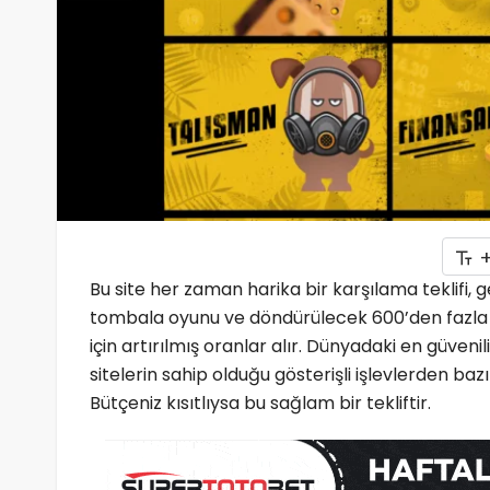
Bu site her zaman harika bir karşılama teklifi, 
tombala oyunu ve döndürülecek 600’den fazla slo
için artırılmış oranlar alır. Dünyadaki en güveni
sitelerin sahip olduğu gösterişli işlevlerden bazıl
Bütçeniz kısıtlıysa bu sağlam bir tekliftir.