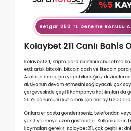
Betgar 250 TL Deneme Bonusu A
Kolaybet 211 Canlı Bahis 
Kolaybet211, kripto para birimini kabul etme k
etti; artık bitcoin, bitcoin cash ve litecoin par
Aralarından seçim yapabileceğiniz düzinelerce s
aksiyonun devam etmesini sağlayacak çok sayı
çerçevesinde çeşitli kampanya katılımları da ge
25.Yıl dönümünü kutlamak için her ay 6.200 Liral
Onlara e-posta gönderirseniz, telefondan veya
yanıt vermeye özen gösterirler. Kullanıcıların
koymaları gerekir. Kolaybet211, çok çeşitli etkin