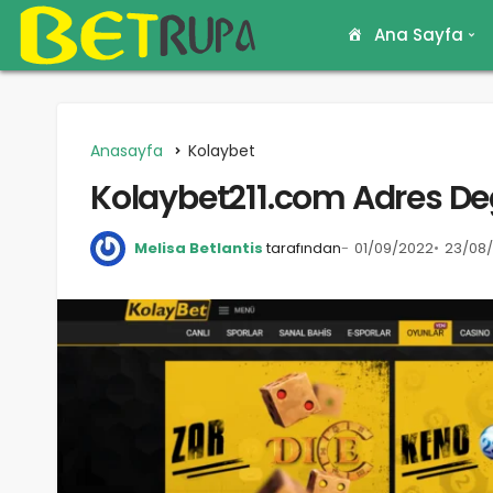
Ana Sayfa
Anasayfa
Kolaybet
Kolaybet211.com Adres Deği
Melisa Betlantis
tarafından
01/09/2022
23/08/