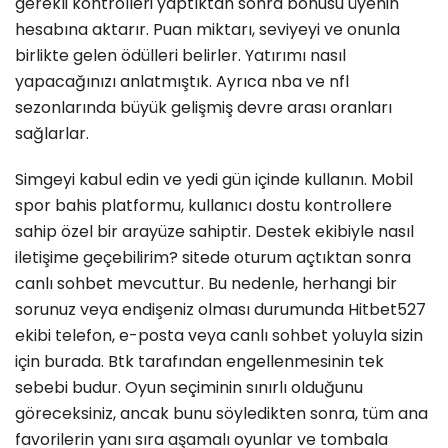
gerekli kontrolleri yaptıktan sonra bonusu üyenin
hesabına aktarır. Puan miktarı, seviyeyi ve onunla
birlikte gelen ödülleri belirler. Yatırımı nasıl
yapacağınızı anlatmıştık. Ayrıca nba ve nfl
sezonlarında büyük gelişmiş devre arası oranları
sağlarlar.
Simgeyi kabul edin ve yedi gün içinde kullanın. Mobil
spor bahis platformu, kullanıcı dostu kontrollere
sahip özel bir arayüze sahiptir. Destek ekibiyle nasıl
iletişime geçebilirim? sitede oturum açtıktan sonra
canlı sohbet mevcuttur. Bu nedenle, herhangi bir
sorunuz veya endişeniz olması durumunda Hitbet527
ekibi telefon, e-posta veya canlı sohbet yoluyla sizin
için burada. Btk tarafından engellenmesinin tek
sebebi budur. Oyun seçiminin sınırlı olduğunu
göreceksiniz, ancak bunu söyledikten sonra, tüm ana
favorilerin yanı sıra aşamalı oyunlar ve tombala