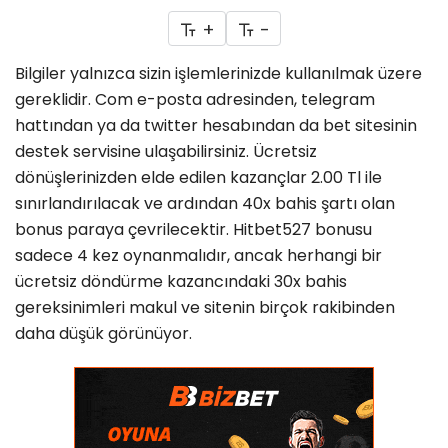
+
-
Bilgiler yalnızca sizin işlemlerinizde kullanılmak üzere
gereklidir. Com e-posta adresinden, telegram
hattından ya da twitter hesabından da bet sitesinin
destek servisine ulaşabilirsiniz. Ücretsiz
dönüşlerinizden elde edilen kazançlar 2.00 Tl ile
sınırlandırılacak ve ardından 40x bahis şartı olan
bonus paraya çevrilecektir. Hitbet527 bonusu
sadece 4 kez oynanmalıdır, ancak herhangi bir
ücretsiz döndürme kazancındaki 30x bahis
gereksinimleri makul ve sitenin birçok rakibinden
daha düşük görünüyor.