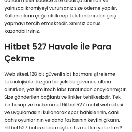
döndürmeler sadece 3’te oldukça sınırlıdır ve
yalnızca ikramiyeyi vurursanız size ödeme yapılır.
Kullanıcıların çoğu akıllı cep telefonlarından giriş
yapmayı tercih etmektedir. Sınırsız bonus
kazanabilirsiniz.
Hitbet 527 Havale İle Para
Çekme
Web sitesi, 128 bit güvenli slot katmanı şifreleme
teknolojisi ile düzgün bir şekilde güvence altına
alınırken, yazılım itech labs tarafından onaylanmıştır.
Size gönderilen bağlantı ve linkler tehlikesizdir. Tek
bir hesap ve mükemmel Hitbet527 mobil web sitesi
ve uygulamasını kullanarak spor bahislerinin, canlı
bahis oyunlarının ve daha fazlasının keyfini çıkarın.
Hitbet527 bahis sitesi müşteri hizmetleri yeterli mi?