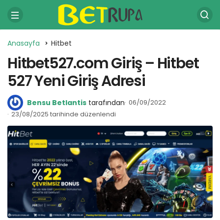
Anasayfa
Hitbet
Hitbet527.com Giriş – Hitbet
527 Yeni Giriş Adresi
Bensu Betlantis
tarafından
06/09/2022
23/08/2025 tarihinde düzenlendi