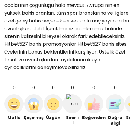
odalarının çoğunluğu hala mevcut. Avrupa’nın en
yüksek bahis oranları, tüm spor branşlarına ve liglere
özel geniş bahis seçenekleri ve canlı maç yayınları bu
avantajlara dahil. İçeriklerimizi incelemeniz halinde
sitenin kalitesini bireysel olarak fark edebileceksiniz.
Hitbet527 bahis promosyonlar Hitbet527 bahis sitesi
üyelerinin bonus beklentilerini karşılıyor. Üstelik özel
fırsat ve avantajlardan faydalanarak üye
ayrıcalıklarını deneyimleyebilirsiniz.
0
0
0
0
0
0
Mutlu
Şaşırmış
Üzgün
Sinirli
Beğendim
Doğru
Se
Bilgi