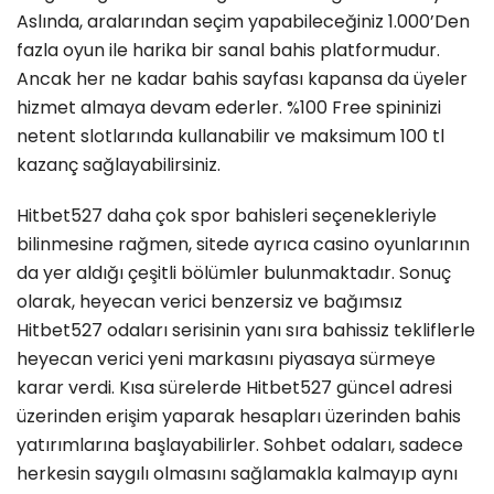
Aslında, aralarından seçim yapabileceğiniz 1.000’Den
fazla oyun ile harika bir sanal bahis platformudur.
Ancak her ne kadar bahis sayfası kapansa da üyeler
hizmet almaya devam ederler. %100 Free spininizi
netent slotlarında kullanabilir ve maksimum 100 tl
kazanç sağlayabilirsiniz.
Hitbet527 daha çok spor bahisleri seçenekleriyle
bilinmesine rağmen, sitede ayrıca casino oyunlarının
da yer aldığı çeşitli bölümler bulunmaktadır. Sonuç
olarak, heyecan verici benzersiz ve bağımsız
Hitbet527 odaları serisinin yanı sıra bahissiz tekliflerle
heyecan verici yeni markasını piyasaya sürmeye
karar verdi. Kısa sürelerde Hitbet527 güncel adresi
üzerinden erişim yaparak hesapları üzerinden bahis
yatırımlarına başlayabilirler. Sohbet odaları, sadece
herkesin saygılı olmasını sağlamakla kalmayıp aynı