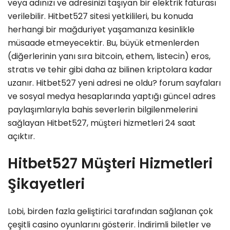
veya adınızı ve adresinizi taşıyan bir elektrik faturası
verilebilir. Hitbet527 sitesi yetkilileri, bu konuda
herhangi bir mağduriyet yaşamanıza kesinlikle
müsaade etmeyecektir. Bu, büyük etmenlerden
(diğerlerinin yanı sıra bitcoin, ethem, listecin) eros,
stratıs ve tehir gibi daha az bilinen kriptolara kadar
uzanır. Hitbet527 yeni adresi ne oldu? forum sayfaları
ve sosyal medya hesaplarında yaptığı güncel adres
paylaşımlarıyla bahis severlerin bilgilenmelerini
sağlayan Hitbet527, müşteri hizmetleri 24 saat
açıktır.
Hitbet527 Müşteri Hizmetleri
Şikayetleri
Lobi, birden fazla geliştirici tarafından sağlanan çok
çeşitli casino oyunlarını gösterir. İndirimli biletler ve