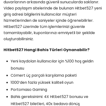
duvarlarının arkasında güvenli sunucularda saklanır.
Video paylaşım sitelerinde de bulunan Hitbet527 yeni
giriş adresi bilgilerini kullanıcılar müşteri
hizmetlerinden de saniyeler içinde öğrenebilirler.
Hitbet527 üzerinde tüm işlemlerinizi güvenle
tamamlayabilir, kuponlarınızı emniyetli bir şekilde
oluşturabilirsiniz.
Hitbet527 Hangi Bahis Türleri Oynanabilir?
Yeni kaydolan kullanıcılar için %100 hoş geldin
bonusu
Cömert üç parçalı karşılama paketi
1000’den fazla yüksek kaliteli oyun
Portomaso Gaming
Bahis gereksinimi: 4X Hitbet527 bonusu ve 
Hitbet527 biletleri, 40x bedava dönüş