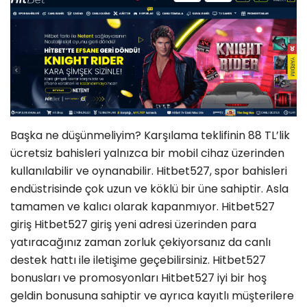
Başka ne düşünmeliyim? Karşılama teklifinin 88 TL’lik
ücretsiz bahisleri yalnızca bir mobil cihaz üzerinden
kullanılabilir ve oynanabilir. Hitbet527, spor bahisleri
endüstrisinde çok uzun ve köklü bir üne sahiptir. Asla
tamamen ve kalıcı olarak kapanmıyor. Hitbet527
giriş Hitbet527 giriş yeni adresi üzerinden para
yatıracağınız zaman zorluk çekiyorsanız da canlı
destek hattı ile iletişime geçebilirsiniz. Hitbet527
bonusları ve promosyonları Hitbet527 iyi bir hoş
geldin bonusuna sahiptir ve ayrıca kayıtlı müşterilere