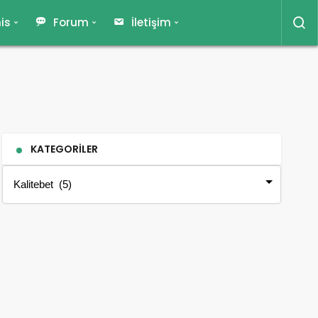
is
Forum
İletişim
KATEGORILER