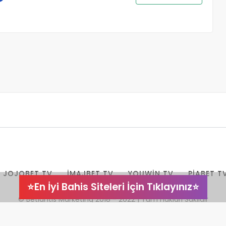
JOJOBET TV
İMAJBET TV
YOUWIN TV
PIABET T
⭐En İyi Bahis Siteleri İçin Tıklayınız⭐
© Betlantis Marketing 2018 - 2022 | Tüm Hakları Saklıdır