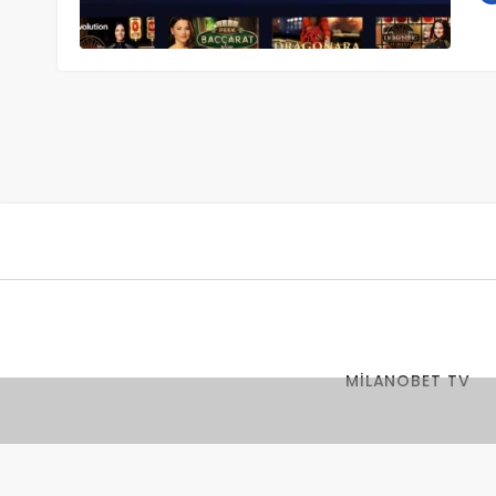
MILANOBET TV