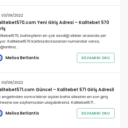
03/09/2022
litebet570.com Yeni Giriş Adresi – Kalitebet 570
riş
litebet570, bahisçilerin en çok sevdiği siteler arasında yer
ıyor. Kalitebet570 kartınızda kazanan numaralar varsa,
ğlantınız…
Melisa Betlantis
DEVAMINI OKU
03/09/2022
litebet571.com Güncel – Kalitebet 571 Giriş Adresil
k engelinden sonra tekrar açılan bahis sitesinin en son giriş
resine ise sayfamızdan ulaşabilirsiniz. Kalitebet571…
Melisa Betlantis
DEVAMINI OKU