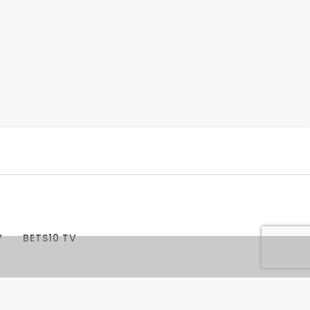
V
BETS10 TV