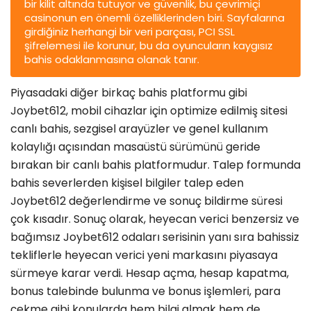
bir kilit altında tutuyor ve güvenlik, bu çevrimiçi
casinonun en önemli özelliklerinden biri. Sayfalarına
girdiğiniz herhangi bir veri parçası, PCI SSL
şifrelemesi ile korunur, bu da oyuncuların kaygısız
bahis odaklanmasına olanak tanır.
Piyasadaki diğer birkaç bahis platformu gibi
Joybet612, mobil cihazlar için optimize edilmiş sitesi
canlı bahis, sezgisel arayüzler ve genel kullanım
kolaylığı açısından masaüstü sürümünü geride
bırakan bir canlı bahis platformudur. Talep formunda
bahis severlerden kişisel bilgiler talep eden
Joybet612 değerlendirme ve sonuç bildirme süresi
çok kısadır. Sonuç olarak, heyecan verici benzersiz ve
bağımsız Joybet612 odaları serisinin yanı sıra bahissiz
tekliflerle heyecan verici yeni markasını piyasaya
sürmeye karar verdi. Hesap açma, hesap kapatma,
bonus talebinde bulunma ve bonus işlemleri, para
çekme gibi konularda hem bilgi almak hem de