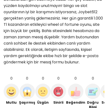
yüzden kaydolmayı unutmayın! bingo ve slot
oyunlarının iyi bir karışımını istiyorsanız, Joybet612
gerçekten yanlış gidemezsiniz. Her gün garantili 1.000
Tl kazandıran etkileyici wheel of fortune oyunu, site
için büyük bir çekiliş. Bahis sitesindeki hesabınıza da
zaman zaman mesaj düşebilir. Yardım butonundan
canlı sohbet ile destek ekibinden canlı yardım
alabilirsiniz. Ek olarak, iletişim sayfasında, kişisel
yardım gerektiğinde ekibe hızlı bir şekilde e-posta
göndermek için bir mesaj formu bulunur.
0
0
0
0
0
0
Mutlu
Şaşırmış
Üzgün
Sinirli
Beğendim
Doğru
Se
Bilgi