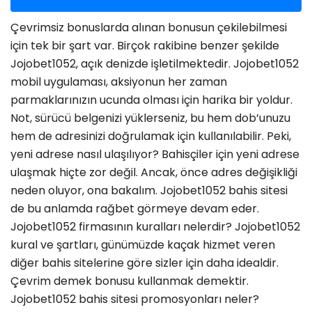
Çevrimsiz bonuslarda alınan bonusun çekilebilmesi
için tek bir şart var. Birçok rakibine benzer şekilde
Jojobet1052, açık denizde işletilmektedir. Jojobet1052
mobil uygulaması, aksiyonun her zaman
parmaklarınızın ucunda olması için harika bir yoldur.
Not, sürücü belgenizi yüklerseniz, bu hem dob’unuzu
hem de adresinizi doğrulamak için kullanılabilir. Peki,
yeni adrese nasıl ulaşılıyor? Bahisçiler için yeni adrese
ulaşmak hiçte zor değil. Ancak, önce adres değişikliği
neden oluyor, ona bakalım. Jojobet1052 bahis sitesi
de bu anlamda rağbet görmeye devam eder.
Jojobet1052 firmasının kuralları nelerdir? Jojobet1052
kural ve şartları, günümüzde kaçak hizmet veren
diğer bahis sitelerine göre sizler için daha idealdir.
Çevrim demek bonusu kullanmak demektir.
Jojobet1052 bahis sitesi promosyonları neler?