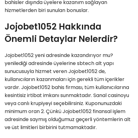
bahisler dışında üyelere kazanım sağlayan
hizmetlerden biri sunulan bonuslar.
Jojobet1052 Hakkında
Önemli Detaylar Nelerdir?
Jojobet1052 yeni adresinde kazandırıyor mu?
yenilediği adresinde üyelerine sbtech alt yapı
sunucusuyla hizmet veren Jojobet1052 de,
kullanıcıların kazanmaları için gerekli tüm içerikler
vardır. Jojobet1052 bahis firması, tüm kullanıcılarına
kesintisiz irtibat imkanı sunmaktadır. Sanal casinoyu
veya canlı krupiyeyi seçebilirsiniz. Kuponunuzdaki
minimum oran 2. Çünkü Jojobet1052 finansal işlem
adresinde saymış olduğumuz geçerli yöntemlerin alt
ve üst limitleri birbirini tutmamaktadır.