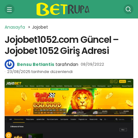
Anasayfa
Jojobet
Jojobet1052.com Güncel –
Jojobet 1052 Giriş Adresi
Bensu Betlantis
tarafından
08/09/2022
23/08/2025 tarihinde düzenlendi