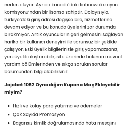
neden oluyor. Ayrıca kanada’daki kahnawake oyun
komisyonu’ndan bir lisansa sahiptir. Dolayısıyla,
türkiye’deki giriş adresi değişse bile, hizmetlerine
devam ediyor ve bu konuda üyelerini zor durumda
bırakmıyor. Artık oyuncuların geri gelmesini sağlayan
harika bir kullanıcı deneyimi ile sorunsuz bir şekilde
çalışıyor. Eski üyelik bilgilerinizle giriş yapamazsanız,
yeni üyelik oluşturabilir, site üzerinde bulunan mevcut
yardım bölümlerinden ve sıkça sorulan sorular
bölümünden bilgi alabilirsiniz.
Jojobet 1052 Oynadığım Kupona Maç Ekleyebilir
miyim?
Hızlı ve kolay para yatırma ve ödemeler
Çok Sayıda Promosyon
Başarısız kimlik doğrulamasında hata mesajını