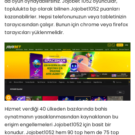
da oyun oynayabilirsiniz. Jojobet 1052 oyuncular,
toplulukta bp olarak bilinen Jojobet1052 puanları
kazanabilirler. Hepsi telefonunuzun veya tabletinizin
tarayıcısından çalışır. Bunun için chrome veya firefox
tarayıcıları yüklenmelidir.
Hizmet verdiği 40 ülkeden bazılarında bahis
oynatmanın yasaklanmasından kaynaklanan bu
erişim engellemeleri Jojobet1052 için basit bir
konudur. Jojobet1052 hem 90 top hem de 75 top