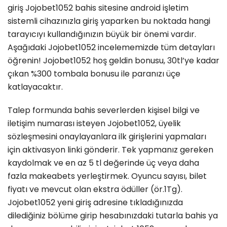
giriş Jojobet1052 bahis sitesine android işletim
sistemli cihazınızla giriş yaparken bu noktada hangi
tarayıcıyı kullandığınızın büyük bir önemi vardır.
Aşağıdaki Jojobet1052 incelememizde tüm detayları
öğrenin! Jojobet1052 hoş geldin bonusu, 30tl’ye kadar
çıkan %300 tombala bonusu ile paranızı üçe
katlayacaktır.
Talep formunda bahis severlerden kişisel bilgi ve
iletişim numarası isteyen Jojobet1052, üyelik
sözleşmesini onaylayanlara ilk girişlerini yapmaları
için aktivasyon linki gönderir. Tek yapmanız gereken
kaydolmak ve en az 5 tl değerinde üç veya daha
fazla makeabets yerleştirmek. Oyuncu sayısı, bilet
fiyatı ve mevcut olan ekstra ödüller (ör.1Tg).
Jojobet1052 yeni giriş adresine tıkladığınızda
dilediğiniz bölüme girip hesabınızdaki tutarla bahis ya