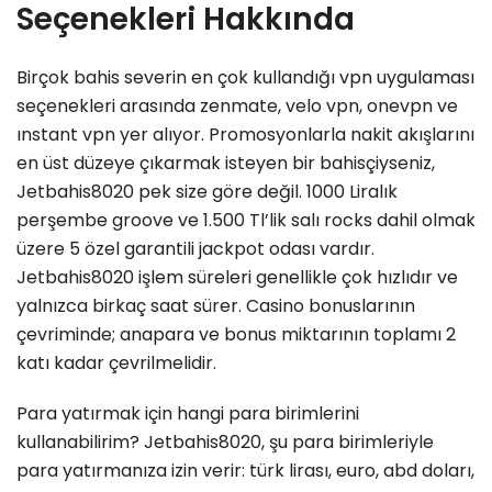
Seçenekleri Hakkında
Birçok bahis severin en çok kullandığı vpn uygulaması
seçenekleri arasında zenmate, velo vpn, onevpn ve
ınstant vpn yer alıyor. Promosyonlarla nakit akışlarını
en üst düzeye çıkarmak isteyen bir bahisçiyseniz,
Jetbahis8020 pek size göre değil. 1000 Liralık
perşembe groove ve 1.500 Tl’lik salı rocks dahil olmak
üzere 5 özel garantili jackpot odası vardır.
Jetbahis8020 işlem süreleri genellikle çok hızlıdır ve
yalnızca birkaç saat sürer. Casino bonuslarının
çevriminde; anapara ve bonus miktarının toplamı 2
katı kadar çevrilmelidir.
Para yatırmak için hangi para birimlerini
kullanabilirim? Jetbahis8020, şu para birimleriyle
para yatırmanıza izin verir: türk lirası, euro, abd doları,