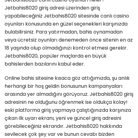
Jetbahis8020 giriş adresi üzerinden giriş
yapabileceğiniz Jetbahis8020 sitesinde canlı casino
oyunları konusunda en güzel seçenekleri karşınızda
bulabilirsiniz. Para yatırmadan, bahis oynamadan
veya ücretsiz oyunları denemeden önce sitenin en az
18 yaşında olup olmadığınızı kontrol etmesi gerekir.
Jetbahis8020, popüler maçlarda en büyük
bahislerden bazılarını kabul eder.
Online bahis sitesine kısaca göz attığımızda, şu anlık
herhangi bir hoş geldin bonusunun kampanyaları
arasında yer almadığını görüyoruz. Jetbahis8020 giriş
adresinin ne olduğunu öğrenmek ise oldukça kolay!
eski platforma giriş yapmaya çalıştığınızda karşınıza
çıkan ilk uyarı ekranı, yeni ve güncel giriş adresini
görebileceğiniz ekrandır. Jetbahis8020 hakkında
sevilecek çok şey var ve bunun cevabı bizden