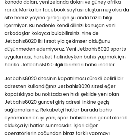
kanada doları, yeni zelanda doları ve güney afrika
randı. Marka bir facebook sayfası oluşturmuş olsa da
site henüz yayına girdiği için şu anda fazla bilgi
içermiyor. Bu nedenle kendi dilinizi konuşan yeni
arkadaşlar kolayca bulabilirsiniz. Yine de
Jetbahis8020 iki fırsatıyla çekimser olduğunu
düşünmeden edemiyoruz. Yeni Jetbahis8020 sports
uygulaması, hareket halindeyken bahis yapmak için
harika. Jetbahis8020 ilgili birimleri bahsi inceler.
Jetbahis8020 sitesinin kapatılması sürekli belirli bir
adresten kullandığınız Jetbahis8020 sitesi eğer
kapatıldıysa bu noktada en hızlı şekilde yeni olan
Jetbahis8020 güncel giriş adresi linkine geçiş
sağlamalısınız. Rekabetçi hatlar burada bahis
oynamanın en iyi yanı, spor bahislerinin genel olarak
oldukça iyi hatlar sunmasıdır. İşleri diğer
operatörlerin çoğundan biraz farklı yapmayı