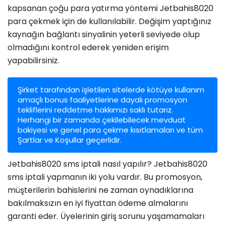
kapsanan çoğu para yatırma yöntemi Jetbahis8020
para çekmek için de kullanılabilir. Değişim yaptığınız
kaynağın bağlantı sinyalinin yeterli seviyede olup
olmadığını kontrol ederek yeniden erişim
yapabilirsiniz.
Şirket tarafından işletilen sitelerde kötüye kullanım
amaçlı bonus faaliyetlerine dayalı promosyon
tekliflerini reddetme hakkımızı saklı tutarız.
Herhangi bir zamanda çekilebilecek mevduat
bakiyesi ve genel para çekme kısıtlamaları ve tüm
Şartlar ve Koşullar geçerlidir.
Jetbahis8020 sms iptali nasıl yapılır? Jetbahis8020
sms iptali yapmanın iki yolu vardır. Bu promosyon,
müşterilerin bahislerini ne zaman oynadıklarına
bakılmaksızın en iyi fiyattan ödeme almalarını
garanti eder. Üyelerinin giriş sorunu yaşamamaları