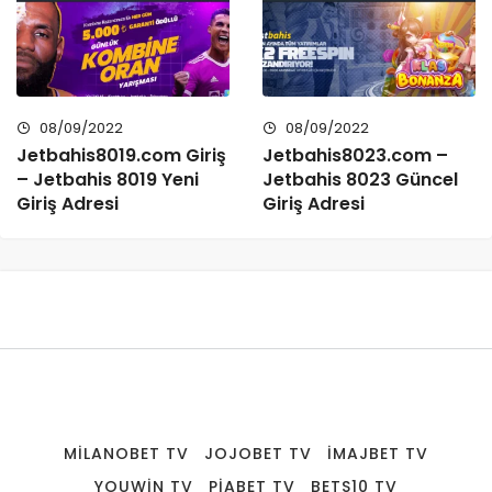
08/09/2022
08/09/2022
Jetbahis8019.com Giriş
Jetbahis8023.com –
– Jetbahis 8019 Yeni
Jetbahis 8023 Güncel
Giriş Adresi
Giriş Adresi
MILANOBET TV
JOJOBET TV
İMAJBET TV
YOUWIN TV
PIABET TV
BETS10 TV