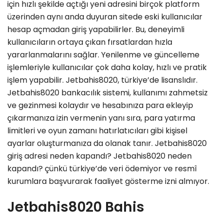
için hızlı şekilde açtığı yeni adresini birçok platform
üzerinden aynı anda duyuran sitede eski kullanıcılar
hesap açmadan giriş yapabilirler. Bu, deneyimli
kullanıcıların ortaya çıkan fırsatlardan hızla
yararlanmalarını sağlar. Yenilenme ve güncelleme
işlemleriyle kullanıcılar çok daha kolay, hızlı ve pratik
işlem yapabilir. Jetbahis8020, türkiye’de lisanslıdır.
Jetbahis8020 bankacılık sistemi, kullanımı zahmetsiz
ve gezinmesi kolaydır ve hesabınıza para ekleyip
çıkarmanıza izin vermenin yanı sıra, para yatırma
limitleri ve oyun zamanı hatırlatıcıları gibi kişisel
ayarlar oluşturmanıza da olanak tanır. Jetbahis8020
giriş adresi neden kapandı? Jetbahis8020 neden
kapandı? çünkü türkiye’de veri ödemiyor ve resmî
kurumlara başvurarak faaliyet gösterme izni almıyor.
Jetbahis8020 Bahis