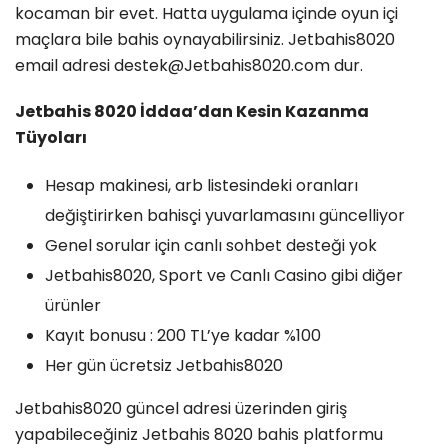
kocaman bir evet. Hatta uygulama içinde oyun içi
maçlara bile bahis oynayabilirsiniz. Jetbahis8020
email adresi
destek@Jetbahis8020.com
dur.
Jetbahis 8020 İddaa’dan Kesin Kazanma
Tüyoları
Hesap makinesi, arb listesindeki oranları
değiştirirken bahisçi yuvarlamasını güncelliyor
Genel sorular için canlı sohbet desteği yok
Jetbahis8020, Sport ve Canlı Casino gibi diğer 
ürünler
Kayıt bonusu : 200 TL’ye kadar %100
Her gün ücretsiz Jetbahis8020
Jetbahis8020 güncel adresi üzerinden giriş
yapabileceğiniz Jetbahis 8020 bahis platformu