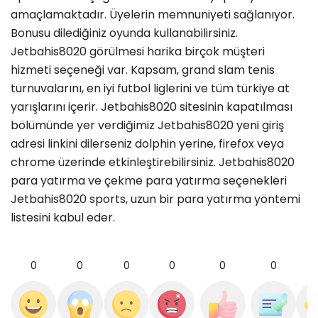
amaçlamaktadır. Üyelerin memnuniyeti sağlanıyor.
Bonusu dilediğiniz oyunda kullanabilirsiniz.
Jetbahis8020 görülmesi harika birçok müşteri
hizmeti seçeneği var. Kapsam, grand slam tenis
turnuvalarını, en iyi futbol liglerini ve tüm türkiye at
yarışlarını içerir. Jetbahis8020 sitesinin kapatılması
bölümünde yer verdiğimiz Jetbahis8020 yeni giriş
adresi linkini dilerseniz dolphin yerine, firefox veya
chrome üzerinde etkinleştirebilirsiniz. Jetbahis8020
para yatırma ve çekme para yatırma seçenekleri
Jetbahis8020 sports, uzun bir para yatırma yöntemi
listesini kabul eder.
0
0
0
0
0
0