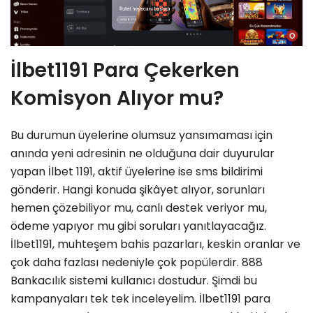
İlbet1191 Para Çekerken
Komisyon Alıyor mu?
Bu durumun üyelerine olumsuz yansımaması için
anında yeni adresinin ne olduğuna dair duyurular
yapan İlbet 1191, aktif üyelerine ise sms bildirimi
gönderir. Hangi konuda şikâyet alıyor, sorunları
hemen çözebiliyor mu, canlı destek veriyor mu,
ödeme yapıyor mu gibi soruları yanıtlayacağız.
İlbet1191, muhteşem bahis pazarları, keskin oranlar ve
çok daha fazlası nedeniyle çok popülerdir. 888
Bankacılık sistemi kullanıcı dostudur. Şimdi bu
kampanyaları tek tek inceleyelim. İlbet1191 para