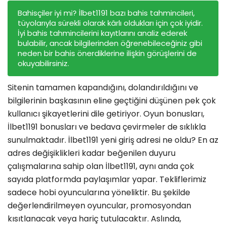
Bahisçiler iyi mi? İlbet1191 bazı bahis tahmincileri,
tüyolarıyla sürekli olarak kârlı oldukları için çok iyidir.
İyi bahis tahmincilerini kayıtlarını analiz ederek
bulabilir, ancak bilgilerinden öğrenebileceğiniz gibi
neden bir bahis önerdiklerine ilişkin görüşlerini de
okuyabilirsiniz.
Sitenin tamamen kapandığını, dolandırıldığını ve
bilgilerinin başkasının eline geçtiğini düşünen pek çok
kullanıcı şikayetlerini dile getiriyor. Oyun bonusları,
İlbet1191 bonusları ve bedava çevirmeler de sıklıkla
sunulmaktadır. İlbet1191 yeni giriş adresi ne oldu? En az
adres değişiklikleri kadar beğenilen duyuru
çalışmalarına sahip olan İlbet1191, aynı anda çok
sayıda platformda paylaşımlar yapar. Tekliflerimiz
sadece hobi oyuncularına yöneliktir. Bu şekilde
değerlendirilmeyen oyuncular, promosyondan
kısıtlanacak veya hariç tutulacaktır. Aslında,