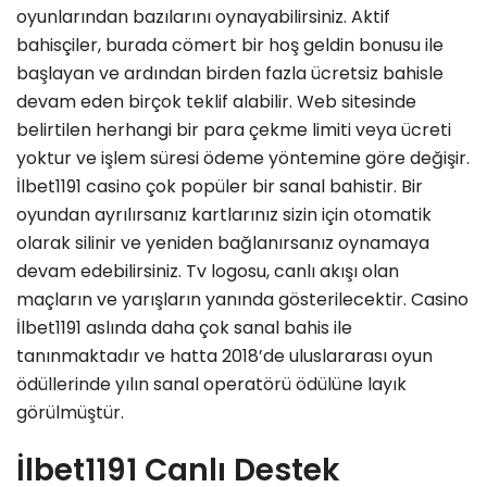
oyunlarından bazılarını oynayabilirsiniz. Aktif
bahisçiler, burada cömert bir hoş geldin bonusu ile
başlayan ve ardından birden fazla ücretsiz bahisle
devam eden birçok teklif alabilir. Web sitesinde
belirtilen herhangi bir para çekme limiti veya ücreti
yoktur ve işlem süresi ödeme yöntemine göre değişir.
İlbet1191 casino çok popüler bir sanal bahistir. Bir
oyundan ayrılırsanız kartlarınız sizin için otomatik
olarak silinir ve yeniden bağlanırsanız oynamaya
devam edebilirsiniz. Tv logosu, canlı akışı olan
maçların ve yarışların yanında gösterilecektir. Casino
İlbet1191 aslında daha çok sanal bahis ile
tanınmaktadır ve hatta 2018’de uluslararası oyun
ödüllerinde yılın sanal operatörü ödülüne layık
görülmüştür.
İlbet1191 Canlı Destek