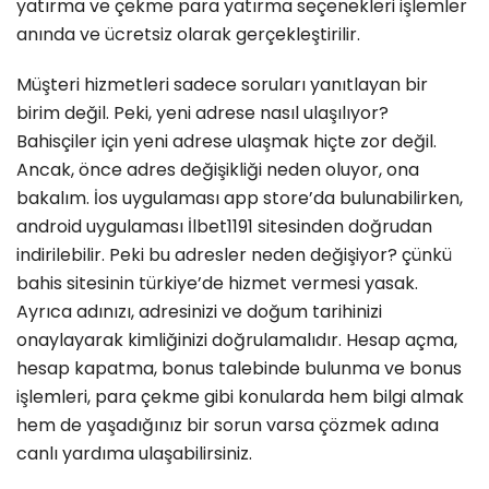
yatırma ve çekme para yatırma seçenekleri işlemler
anında ve ücretsiz olarak gerçekleştirilir.
Müşteri hizmetleri sadece soruları yanıtlayan bir
birim değil. Peki, yeni adrese nasıl ulaşılıyor?
Bahisçiler için yeni adrese ulaşmak hiçte zor değil.
Ancak, önce adres değişikliği neden oluyor, ona
bakalım. İos uygulaması app store’da bulunabilirken,
android uygulaması İlbet1191 sitesinden doğrudan
indirilebilir. Peki bu adresler neden değişiyor? çünkü
bahis sitesinin türkiye’de hizmet vermesi yasak.
Ayrıca adınızı, adresinizi ve doğum tarihinizi
onaylayarak kimliğinizi doğrulamalıdır. Hesap açma,
hesap kapatma, bonus talebinde bulunma ve bonus
işlemleri, para çekme gibi konularda hem bilgi almak
hem de yaşadığınız bir sorun varsa çözmek adına
canlı yardıma ulaşabilirsiniz.