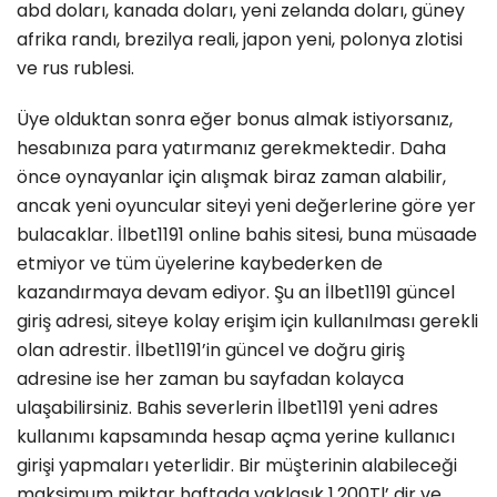
abd doları, kanada doları, yeni zelanda doları, güney
afrika randı, brezilya reali, japon yeni, polonya zlotisi
ve rus rublesi.
Üye olduktan sonra eğer bonus almak istiyorsanız,
hesabınıza para yatırmanız gerekmektedir. Daha
önce oynayanlar için alışmak biraz zaman alabilir,
ancak yeni oyuncular siteyi yeni değerlerine göre yer
bulacaklar. İlbet1191 online bahis sitesi, buna müsaade
etmiyor ve tüm üyelerine kaybederken de
kazandırmaya devam ediyor. Şu an İlbet1191 güncel
giriş adresi, siteye kolay erişim için kullanılması gerekli
olan adrestir. İlbet1191’in güncel ve doğru giriş
adresine ise her zaman bu sayfadan kolayca
ulaşabilirsiniz. Bahis severlerin İlbet1191 yeni adres
kullanımı kapsamında hesap açma yerine kullanıcı
girişi yapmaları yeterlidir. Bir müşterinin alabileceği
maksimum miktar haftada yaklaşık 1.200Tl’ dir ve