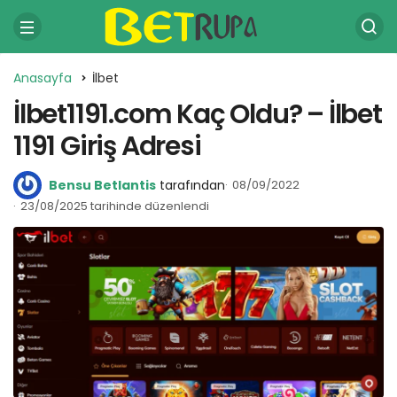
Anasayfa
İlbet
İlbet1191.com Kaç Oldu? – İlbet
1191 Giriş Adresi
Bensu Betlantis
tarafından
08/09/2022
23/08/2025 tarihinde düzenlendi