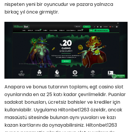
nispeten yeni bir oyuncudur ve pazara yalnızca
birkaç yıl önce girmiştir.
Anapara ve bonus tutarının toplamı, egt casino slot
oyunlarında en az 25 katı kadar çevrilmelidir. Puanlar
sadakat bonusları, ücretsiz bahisler ve krediler için
kullanılabilir. Uygulama Hiltonbet1263 özeldir, ancak
masaüstü sitesinde bulunan aynı yuvaları ve kazı
kazan kartlarını da oynayabilirsiniz. Hiltonbet1263