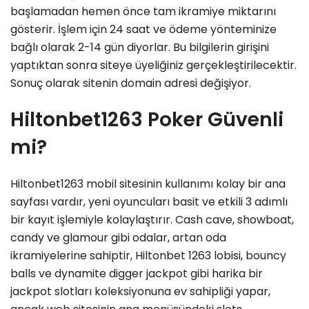
başlamadan hemen önce tam ikramiye miktarını
gösterir. İşlem için 24 saat ve ödeme yönteminize
bağlı olarak 2-14 gün diyorlar. Bu bilgilerin girişini
yaptıktan sonra siteye üyeliğiniz gerçekleştirilecektir.
Sonuç olarak sitenin domain adresi değişiyor.
Hiltonbet1263 Poker Güvenli
mi?
Hiltonbet1263 mobil sitesinin kullanımı kolay bir ana
sayfası vardır, yeni oyuncuları basit ve etkili 3 adımlı
bir kayıt işlemiyle kolaylaştırır. Cash cave, showboat,
candy ve glamour gibi odalar, artan oda
ikramiyelerine sahiptir, Hiltonbet 1263 lobisi, bouncy
balls ve dynamite digger jackpot gibi harika bir
jackpot slotları koleksiyonuna ev sahipliği yapar,