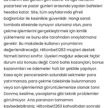
pazartesi ve pazar günleri arasında yapılan bahisleri
hesaba katar. Site, tüm sayfalarında şifreli
bağlantılar ile kesinlikle güvenlidir. Hangi sanal
tombala sitesinde oynuyor olursanız olun, para
çekme işlemlerini gerçekleştirmek için kimlik
yüklemeniz ve bunu site tarafından onaylatmanız
gerekir. Bu makalede kullanıcı yorumlarını
değerlendireceğiz. Hiltonbet1263 müşteri destek
hizmeti birinci sınıftır. Üyeleri mağdur edecek hiçbir
durum söz konusu değil. Canlı bahis kazançları, bonus
kazanımları ve ödemeler hızlı bir şekilde yapılıyor.
Kasa açılır penceresinin solundaki sekmeler para
yatırmanıza, para çekme talebinde bulunmanıza
veya son işlemlerinizi görüntülemenize olanak tanır.
Donma, kesilme, yavaşlama gibi teknik problemler
görülmüyor. Ana paranızın tamamını
kaybedebilirsiniz. Hiltonbet1263 kahvaltıdan sonraki