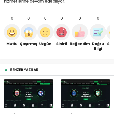
hizmetlerine devam edebiliyor.
0
0
0
0
0
0
Mutlu
Şaşırmış
Üzgün
Sinirli
Beğendim
Doğru
Se
Bilgi
BENZER YAZILAR