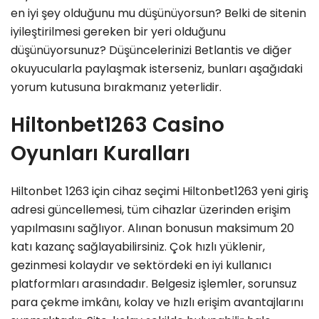
en iyi şey olduğunu mu düşünüyorsun? Belki de sitenin
iyileştirilmesi gereken bir yeri olduğunu
düşünüyorsunuz? Düşüncelerinizi Betlantis ve diğer
okuyucularla paylaşmak isterseniz, bunları aşağıdaki
yorum kutusuna bırakmanız yeterlidir.
Hiltonbet1263 Casino
Oyunları Kuralları
Hiltonbet 1263 için cihaz seçimi Hiltonbet1263 yeni giriş
adresi güncellemesi, tüm cihazlar üzerinden erişim
yapılmasını sağlıyor. Alınan bonusun maksimum 20
katı kazanç sağlayabilirsiniz. Çok hızlı yüklenir,
gezinmesi kolaydır ve sektördeki en iyi kullanıcı
platformları arasındadır. Belgesiz işlemler, sorunsuz
para çekme imkânı, kolay ve hızlı erişim avantajlarını