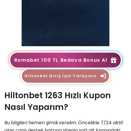
Romabet 100 TL Bedava Bonus Al
Hiltonbet Giriş İçin Tıklayınız
Hiltonbet 1263 Hızlı Kupon
Nasıl Yaparım?
Bu bilgileri hemen şimdi verelim. Öncelikle 7/24 aktif
olan canlı destek hattına sitenin sağ alt kısmındaki